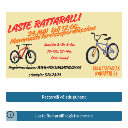
Rattaralli võistlusjuhend
Laste Rattaralli registreerimine